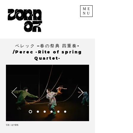
ME
NU
ペレック –春の祭典 四重奏-
/Perec -Rite of spring
Quartet-
​写真｜金子愛帆