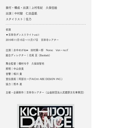
振付・構成・出演｜上村有紀 久保佳絵
出演｜中村駿 仁田晶凱
スタイリスト｜佳乃
初演
▼吉祥寺ダンスリライトvol.1
2019年11月15日～11月17日 吉祥寺シアター
出演｜
水中めがね∞ 田村興一郎 Noroc Von・noズ
総合ディレクター｜
北尾 亘（Baobab）
舞台監督｜磯村令子 久保田智也
照明｜中山奈美
音響｜相川 貴
宣伝美術｜阿部太一(TAICHI ABE DESIGN INC.)
協力｜熊木 進
主催・企画制作｜吉祥寺シアター（公益財団法人武蔵野文化事業団）